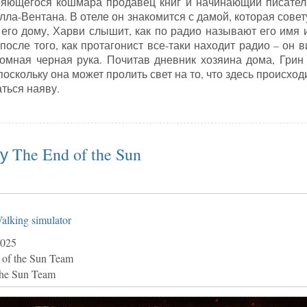
яющегося кошмара продавец книг и начинающий писател
лла-Вентана. В отеле он знакомится с дамой, которая сове
 его дому, Харви слышит, как по радио называют его имя
после того, как протагонист все-таки находит радио – он 
омная черная рука. Почитав дневник хозяина дома, Грин
поскольку она может пролить свет на то, что здесь происход
ться наяву.
ия на игру Slender Threads
 The End of the Sun
alking simulator
025
 of the Sun Team
the Sun Team