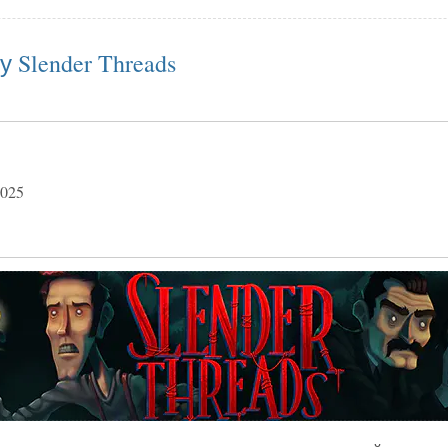
ия на игру Asylum
 Slender Threads
025