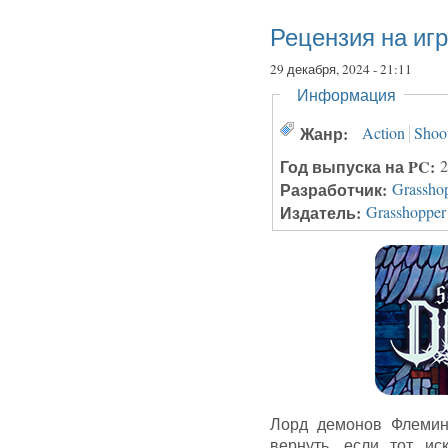
Рецензия на игру
29 декабря, 2024 - 21:11
Скрыть
Информация
Жанр:
Action
Shoo
Год выпуска на PC:
2
Разработчик:
Grassho
Издатель:
Grasshopper
Лорд демонов Флемин
вернуть, если тот ис