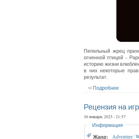
Пепельный жрец прихо
огненной птицей – Рар
историю жизни влюблен
в них некоторые прав
результат.
Подробнее
о Реценз
Рецензия на игру
30 января, 2025 - 21:57
Скрыть
Информация
Жанр:
Adventure
W