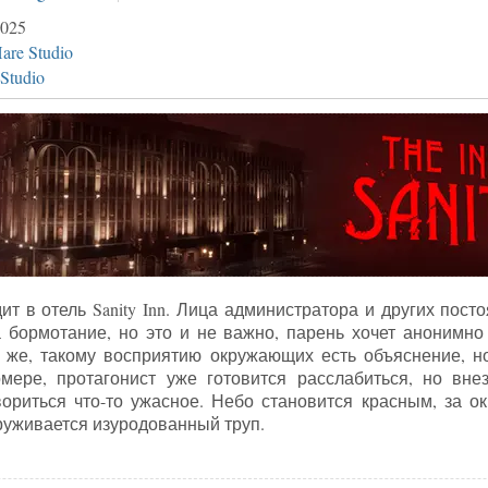
025
are Studio
Studio
т в отель Sanity Inn. Лица администратора и других посто
 бормотание, но это и не важно, парень хочет анонимно
у же, такому восприятию окружающих есть объяснение, н
мере, протагонист уже готовится расслабиться, но вне
ориться что-то ужасное. Небо становится красным, за о
уживается изуродованный труп.
ия на игру The Inn-Sanity