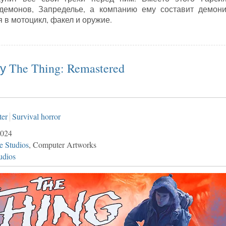
демонов, Запределье, а компанию ему составит демони
в мотоцикл, факел и оружие.
ия на игру Shadows of the Damned: Hella Remastered
у The Thing: Remastered
ter
Survival horror
024
e Studios
, Computer Artworks
udios