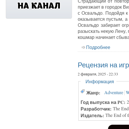
Страдающий от повтор
приезжает в городок Ви
с Освальдо. Подойдя к
оказывается пустым, а 
Освальдо забирает огр
разыскать некую Лену, 
кошмар начинает сбыва
Подробнее
о Реценз
Рецензия на игру
2 февраля, 2025 - 22:33
Скрыть
Информация
Жанр:
Adventure
W
Год выпуска на PC:
2
Разработчик:
The End
Издатель:
The End of 