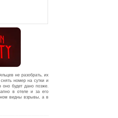
яльцев не разобрать, их
 снять номер на сутки и
о оно будет дано позже.
запно в отеле и за его
кном видны взрывы, а в