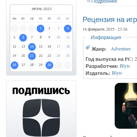
Подробнее
о Реценз
ИЮНЬ 2023
Рецензия на игру
пн
вт
ср
чт
пт
сб
вс
16 февраля, 2025 - 23:26
1
2
3
4
Скрыть
Информация
5
6
7
8
9
10
11
12
13
14
15
16
17
18
Жанр:
Adventure
19
20
21
22
23
24
25
Год выпуска на PC:
2
Разработчик:
Blyts
26
27
28
29
30
Издатель:
Blyts