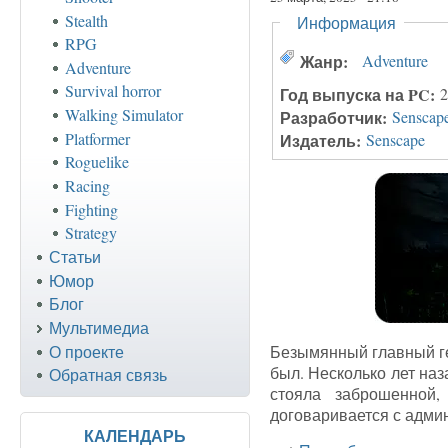
Stealth
Скрыть
Информация
RPG
Жанр:
Adventure
Adventure
Survival horror
Год выпуска на PC:
2
Walking Simulator
Разработчик:
Senscap
Platformer
Издатель:
Senscape
Roguelike
Racing
Fighting
Strategy
Статьи
Юмор
Блог
Мультимедиа
О проекте
Безымянный главный ге
был. Несколько лет наз
Обратная связь
стояла заброшенной,
договаривается с админ
КАЛЕНДАРЬ