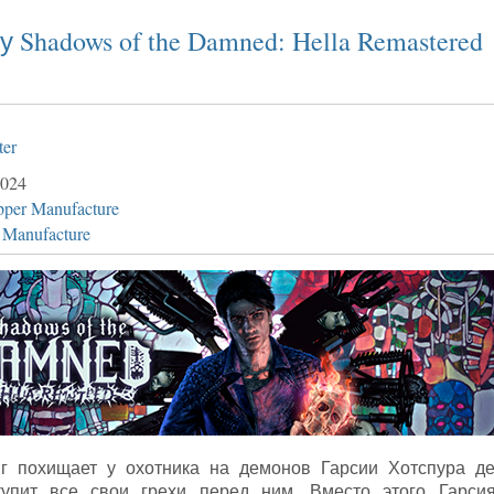
 Shadows of the Damned: Hella Remastered
ter
024
pper Manufacture
 Manufacture
г похищает у охотника на демонов Гарсии Хотспура д
купит все свои грехи перед ним. Вместо этого Гарсия