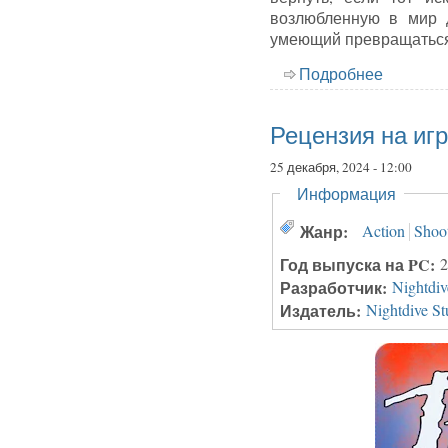
возлюбленную в мир 
умеющий превращаться 
Подробнее
о Реценз
Рецензия на игр
25 декабря, 2024 - 12:00
Скрыть
Информация
Жанр:
Action
Shoo
Год выпуска на PC:
2
Разработчик:
Nightdiv
Издатель:
Nightdive St