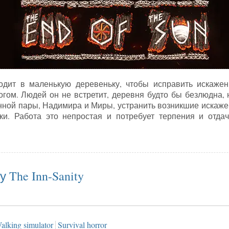
дит в маленькую деревеньку, чтобы исправить искажен
огом. Людей он не встретит, деревня будто бы безлюдна, 
ной пары, Надимира и Миры, устранить возникшие искаже
ки. Работа это непростая и потребует терпения и отда
ия на игру The End of the Sun
 The Inn-Sanity
alking simulator
Survival horror