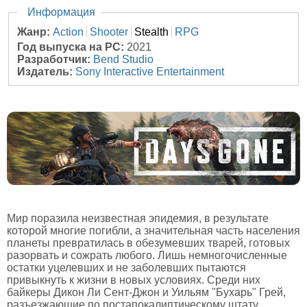
Скрыть
Информация
Жанр:
Action
Shooter
Stealth
RPG
Год выпуска на PC:
2021
Разработчик:
Bend Studio
Издатель:
Sony Interactive Entertainment
Мир поразила неизвестная эпидемия, в результате
которой многие погибли, а значительная часть населения
планеты превратилась в обезумевших тварей, готовых
разорвать и сожрать любого. Лишь немногочисленные
остатки уцелевших и не заболевших пытаются
привыкнуть к жизни в новых условиях. Среди них
байкеры Дикон Ли Сент-Джон и Уильям "Бухарь" Грей,
разъезжающие по постапокалиптическому штату