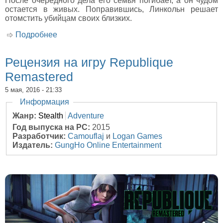
После очередного дела его семья погибает, а он чудом
остается в живых. Поправившись, Линкольн решает
отомстить убийцам своих близких.
Подробнее
о Рецензия на игру Mafia III
Рецензия на игру Republique
Remastered
5 мая, 2016 - 21:33
Скрыть
Информация
Жанр:
Stealth
Adventure
Год выпуска на PC:
2015
Разработчик:
Camouflaj
и
Logan Games
Издатель:
GungHo Online Entertainment