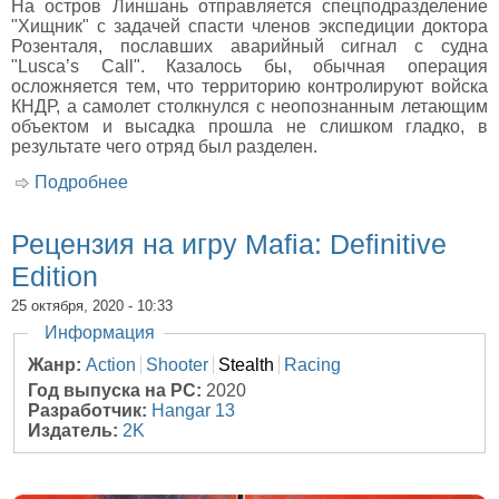
На остров Линшань отправляется спецподразделение
"Хищник" с задачей спасти членов экспедиции доктора
Розенталя, пославших аварийный сигнал с судна
"Lusca’s Call". Казалось бы, обычная операция
осложняется тем, что территорию контролируют войска
КНДР, а самолет столкнулся с неопознанным летающим
объектом и высадка прошла не слишком гладко, в
результате чего отряд был разделен.
Подробнее
о Рецензия на игру Crysis Remastered
Рецензия на игру Mafia: Definitive
Edition
25 октября, 2020 - 10:33
Скрыть
Информация
Жанр:
Action
Shooter
Stealth
Racing
Год выпуска на PC:
2020
Разработчик:
Hangar 13
Издатель:
2K