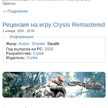
Орегон.
Подробнее
о Рецензия на игру Days Gone
Рецензия на игру Crysis Remastered
2 ноября, 2020 - 20:55
Скрыть
Информация
Жанр:
Action
Shooter
Stealth
Год выпуска на PC:
2020
Разработчик:
Crytek
Издатель:
Crytek