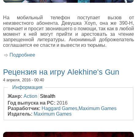
На мобильный телефон поступает вызов от
неизвестного абонента. Девушка Хоуп, она же 390-H,
отвечает и просит звонившего о помощи, так как в любой
момент к ней могут прийти и арестовать за чтение
запрещенной литературы. Анонимный доброжелатель
соглашается ее спасти и вывести из тюрьмы.
Подробнее
о Рецензия на игру Republique Remastered
Рецензия на игру Alekhine's Gun
4 апреля, 2016 - 00:40
Скрыть
Информация
Жанр:
Action
Stealth
Год выпуска на PC:
2016
Разработчик:
Haggard Games
,
Maximum Games
Издатель:
Maximum Games