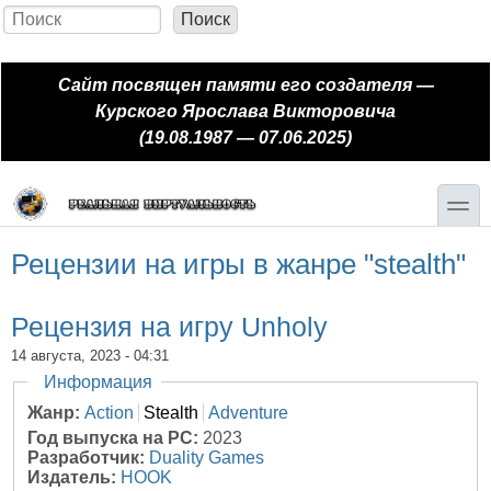
Перейти к основному содержанию
Skip to search
Поиск
Форма поиска
Сайт посвящен памяти его создателя —
Курского Ярослава Викторовича
(19.08.1987 — 07.06.2025)
toggle
Рецензии на игры в жанре "stealth"
Рецензия на игру Unholy
14 августа, 2023 - 04:31
Скрыть
Информация
Жанр:
Action
Stealth
Adventure
Год выпуска на PC:
2023
Разработчик:
Duality Games
Издатель:
HOOK