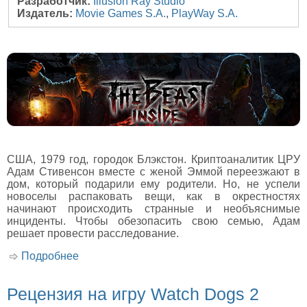
Разработчик:
Illusion Ray Studio
Издатель:
Movie Games S.A.
,
PlayWay S.A.
США, 1979 год, городок Блэкстон. Криптоаналитик ЦРУ
Адам Стивенсон вместе с женой Эммой переезжают в
дом, который подарили ему родители. Но, не успели
новоселы распаковать вещи, как в окрестностях
начинают происходить странные и необъяснимые
инциденты. Чтобы обезопасить свою семью, Адам
решает провести расследование.
Подробнее
о Рецензия на игру The Beast Inside
Рецензия на игру Watch Dogs 2