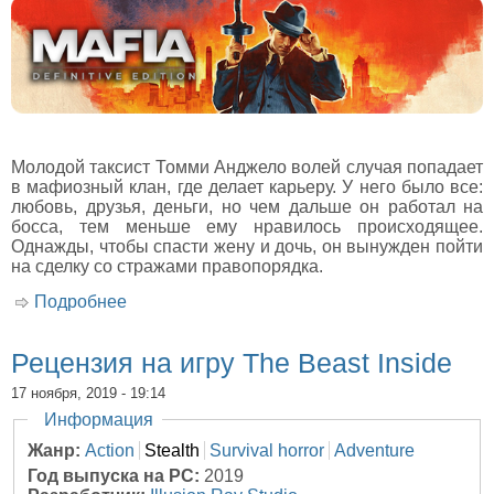
Молодой таксист Томми Анджело волей случая попадает
в мафиозный клан, где делает карьеру. У него было все:
любовь, друзья, деньги, но чем дальше он работал на
босса, тем меньше ему нравилось происходящее.
Однажды, чтобы спасти жену и дочь, он вынужден пойти
на сделку со стражами правопорядка.
Подробнее
о Рецензия на игру Mafia: Definitive Edition
Рецензия на игру The Beast Inside
17 ноября, 2019 - 19:14
Скрыть
Информация
Жанр:
Action
Stealth
Survival horror
Adventure
Год выпуска на PC:
2019