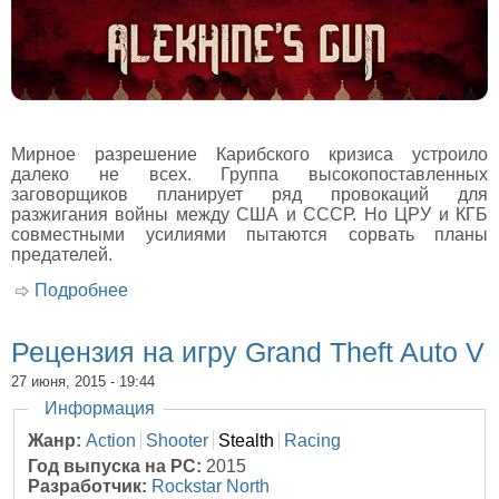
Мирное разрешение Карибского кризиса устроило
далеко не всех. Группа высокопоставленных
заговорщиков планирует ряд провокаций для
разжигания войны между США и СССР. Но ЦРУ и КГБ
совместными усилиями пытаются сорвать планы
предателей.
Подробнее
о Рецензия на игру Alekhine's Gun
Рецензия на игру Grand Theft Auto V
27 июня, 2015 - 19:44
Скрыть
Информация
Жанр:
Action
Shooter
Stealth
Racing
Год выпуска на PC:
2015
Разработчик:
Rockstar North