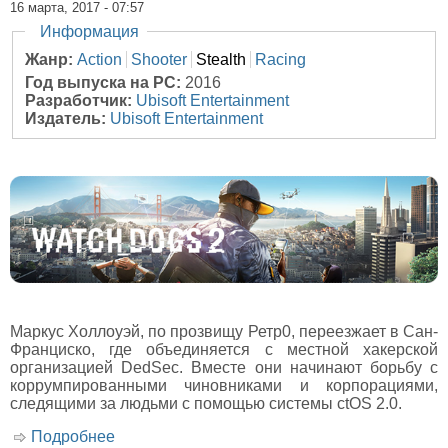
16 марта, 2017 - 07:57
Скрыть
Информация
Жанр:
Action
Shooter
Stealth
Racing
Год выпуска на PC:
2016
Разработчик:
Ubisoft Entertainment
Издатель:
Ubisoft Entertainment
Маркус Холлоуэй, по прозвищу Ретр0, переезжает в Сан-
Франциско, где объединяется с местной хакерской
организацией DedSec. Вместе они начинают борьбу с
коррумпированными чиновниками и корпорациями,
следящими за людьми с помощью системы ctOS 2.0.
Подробнее
о Рецензия на игру Watch Dogs 2