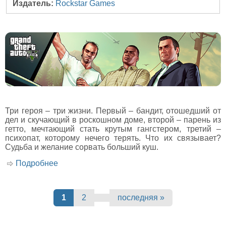
Издатель:
Rockstar Games
Три героя – три жизни. Первый – бандит, отошедший от
дел и скучающий в роскошном доме, второй – парень из
гетто, мечтающий стать крутым гангстером, третий –
психопат, которому нечего терять. Что их связывает?
Судьба и желание сорвать больший куш.
Подробнее
о Рецензия на игру Grand Theft Auto V
Страницы
1
2
последняя »