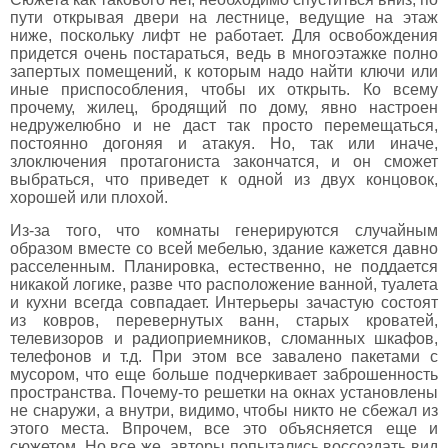
пути открывая двери на лестнице, ведущие на этаж
ниже, поскольку лифт не работает. Для освобождения
придется очень постараться, ведь в многоэтажке полно
запертых помещений, к которым надо найти ключи или
иные приспособления, чтобы их открыть. Ко всему
прочему, жилец, бродящий по дому, явно настроен
недружелюбно и не даст так просто перемещаться,
постоянно догоняя и атакуя. Но, так или иначе,
злоключения протагониста закончатся, и он сможет
выбраться, что приведет к одной из двух концовок,
хорошей или плохой.
Из-за того, что комнаты генерируются случайным
образом вместе со всей мебелью, здание кажется давно
расселенным. Планировка, естественно, не поддается
никакой логике, разве что расположение ванной, туалета
и кухни всегда совпадает. Интерьеры зачастую состоят
из ковров, перевернутых ванн, старых кроватей,
телевизоров и радиоприемников, сломанных шкафов,
телефонов и т.д. При этом все завалено пакетами с
мусором, что еще больше подчеркивает заброшенность
пространства. Почему-то решетки на окнах установлены
не снаружи, а внутри, видимо, чтобы никто не сбежал из
этого места. Впрочем, все это объясняется еще и
сюжетом. Но все же, авторы попытались воссоздать вид