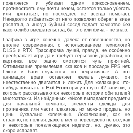
появляется и убивает одним прикосновением,
противостоять ему почти нечем, остается только убегать
или прятаться, но последнее не всегда помогает.
Ненадолго избавиться от него позволяет оберег в виде
распятья, а иногда буйный сосед падает замертво без
какого-либо вмешательства, баг это или фича – не знаю.
Графика в игре, конечно, далека от совершенства, но
вполне современная, с использованием технологий
DLSS и RTX. Трассировка лучей, правда, не особенно
преображает игру, да и требует серьезной доработки, но
картинка все равно смотрится чуть приятней.
Оптимизация приемлемая, скачков и просадок FPS нет.
Глюки и баги случаются, но некритичные. А вот
анимация врага оставляет желать лучшего, он
неестественно двигается и лежит. Для желающих что-
нибудь почитать, в
Exit From
присутствуют 42 записки, в
которых рассказываются некоторые истории обитателей
многоэтажки. Из найденных кейсов выпадают предметы
для начальной комнаты, элементы одежды для
противника или части плакатов, их можно продать, но
цены буквально копеечные. Локализация, как не
странно, не полная, даже в меню переведено не все, как
и некоторые появляющиеся надписи, но, думаю, это
скоро исправят.