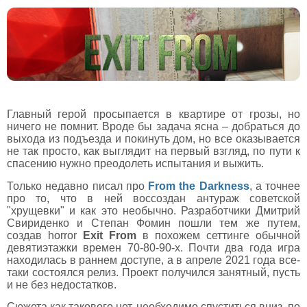
Главный герой просыпается в квартире от грозы, но
ничего не помнит. Вроде бы задача ясна – добраться до
выхода из подъезда и покинуть дом, но все оказывается
не так просто, как выглядит на первый взгляд, по пути к
спасению нужно преодолеть испытания и выжить.
Только недавно писал про
From the Darkness
, а точнее
про то, что в ней воссоздан антураж советской
"хрущевки" и как это необычно. Разработчики Дмитрий
Свириденко и Степан Фомин пошли тем же путем,
создав horror
Exit From
в похожем сеттинге обычной
девятиэтажки времен 70-80-90-х. Почти два года игра
находилась в раннем доступе, а в апреле 2021 года все-
таки состоялся релиз. Проект получился занятный, пусть
и не без недостатков.
Сюжета как такового нет, необходимо спуститься вниз, по