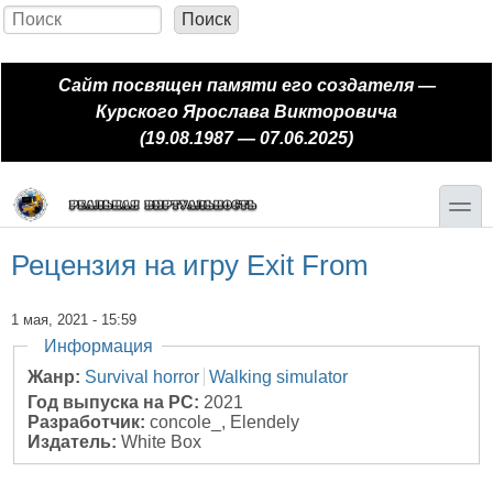
Перейти к основному содержанию
Skip to search
Поиск
Форма поиска
Сайт посвящен памяти его создателя —
Курского Ярослава Викторовича
(19.08.1987 — 07.06.2025)
toggle
Рецензия на игру Exit From
1 мая, 2021 - 15:59
Скрыть
Информация
Жанр:
Survival horror
Walking simulator
Год выпуска на PC:
2021
Разработчик:
concole_, Elendely
Издатель:
White Box