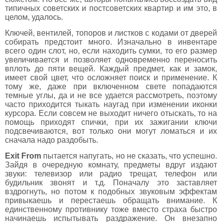
типичных советских и постсоветских квартир и им это, в
целом, удалось.
Ключей, вентилей, топоров и листков с кодами от дверей
собирать предстоит много. Изначально в инвентаре
всего один слот, но, если находить сумки, то его размер
увеличивается и позволяет одновременно переносить
вплоть до пяти вещей. Каждый предмет, как и замок,
имеет свой цвет, что осложняет поиск и применение. К
тому же, даже при включенном свете попадаются
темные углы, да и не все удается рассмотреть, поэтому
часто приходится тыкать наугад при изменении иконки
курсора. Если совсем не выходит ничего отыскать, то на
помощь приходят спички, при их зажигании ключи
подсвечиваются, вот только они могут ломаться и их
сначала надо раздобыть.
Exit From
пытается напугать, но не сказать, что успешно.
Зайдя в очередную комнату, предметы вдруг издают
звуки: телевизор или радио трещат, телефон или
будильник звонят и т.д. Поначалу это заставляет
вздрогнуть, но потом к подобных звуковым эффектам
привыкаешь и перестаешь обращать внимание. К
единственному противнику тоже вместо страха быстро
начинаешь испытывать раздражение. Он внезапно