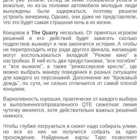
вожатые, но из-за поломки автомобиля молодые люди
вынуждены были задержаться, поэтому решили
устроить вечеринку. Однако, они даже не представляли,
что это будет самая страшная ночь в их жизни.
Концовок в
The Quarry
несколько. От принятых игроком
решений и его действий будет зависеть сколько
подростков выживут и чем закончится история. А чтобы
не перепроходить игру ради другого финала, желающие
могут воспользоваться вкладкой "Режим кино" в
настройках. В ней есть две предустановки, "все погибли"
и "все выжили", а также "режиссерское кресло", где
можно выбрать манеру поведения в разных ситуациях
для каждого из персонажей. Дополнение же "Кровавый
дождь", по сути, не сильно отличается от самой плохой
концовки.
Вариативность хорошая, практически от каждого выбора
и выполненного/проваленного QTE сюжетная линия
чуточку меняется, хотя действительно важных решений
немного.
Чтобы глубже погрузиться в сюжет надо собирать улики,
но все из них не получится собрать за одно
прохождение. Найденные карты Таро позволяют