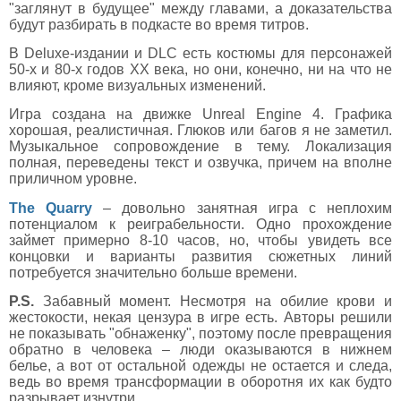
"заглянут в будущее" между главами, а доказательства
будут разбирать в подкасте во время титров.
В Deluxe-издании и DLC есть костюмы для персонажей
50-х и 80-х годов XX века, но они, конечно, ни на что не
влияют, кроме визуальных изменений.
Игра создана на движке Unreal Engine 4. Графика
хорошая, реалистичная. Глюков или багов я не заметил.
Музыкальное сопровождение в тему. Локализация
полная, переведены текст и озвучка, причем на вполне
приличном уровне.
The Quarry
– довольно занятная игра с неплохим
потенциалом к реиграбельности. Одно прохождение
займет примерно 8-10 часов, но, чтобы увидеть все
концовки и варианты развития сюжетных линий
потребуется значительно больше времени.
P.S.
Забавный момент. Несмотря на обилие крови и
жестокости, некая цензура в игре есть. Авторы решили
не показывать "обнаженку", поэтому после превращения
обратно в человека – люди оказываются в нижнем
белье, а вот от остальной одежды не остается и следа,
ведь во время трансформации в оборотня их как будто
разрывает изнутри.