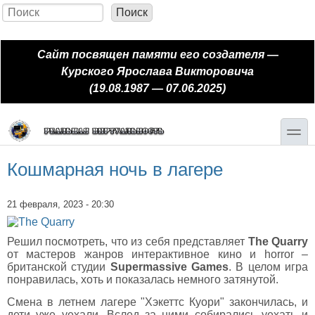
Перейти к основному содержанию
Skip to search
Поиск
Форма поиска
Сайт посвящен памяти его создателя —
Курского Ярослава Викторовича
(19.08.1987 — 07.06.2025)
toggle
Кошмарная ночь в лагере
21 февраля, 2023 - 20:30
Решил посмотреть, что из себя представляет
The Quarry
от мастеров жанров интерактивное кино и horror –
британской студии
Supermassive Games
. В целом игра
понравилась, хоть и показалась немного затянутой.
Смена в летнем лагере "Хэкеттс Куори" закончилась, и
дети уже уехали. Вслед за ними собирались уехать и