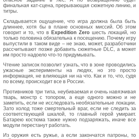
финальная кат-сцена, прерывающая сюжетную линию, и
титры.
Складывается ощущение, что игра должна была быть
длиннее, хотя бы в плане основных миссий. Об этом
говорит и то, что в
Expedition Zero
шесть локаций, но
только половина обязательна к посещению. Почему игру
выпустили в таком виде – не знаю, может, разработчики
рассчитывают позже добавить сюжетные DLC, а может
им просто надоело что-то придумывать.
Чтение записок позволит узнать, что в зоне проводились
ужасные эксперименты на людях, но это просто
информация, не влияющая ни на что. Как и то, что, судя
по всему, происходит все в России.
Противников три типа, неубиваемая и очень навязчивая
тварь, монстр с топором, а еще одного можно и не
заметить, если не исследовать необязательные локации.
Зато холод тоже смертельный враг, если не следить за
соответствующей шкалой, то главный герой умирает.
Батарею костюма также нужно подзаряжать, иначе все
модули перестанут работать.
Из оружия есть ружье, а если закончатся патроны, то