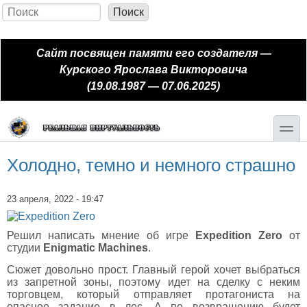
Перейти к основному содержанию
Skip to search
Поиск
Форма поиска
Сайт посвящен памяти его создателя —
Курского Ярослава Викторовича
(19.08.1987 — 07.06.2025)
toggle
Холодно, темно и немного страшно
23 апреля, 2022 - 19:47
Решил написать мнение об игре
Expedition Zero
от
студии
Enigmatic Machines
.
Сюжет довольно прост. Главный герой хочет выбраться
из запретной зоны, поэтому идет на сделку с неким
торговцем, который отправляет протагониста на
опасное задание в лес. А по возвращению будет