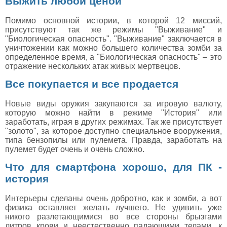
Выжить любой ценой
Помимо основной истории, в которой 12 миссий,
присутствуют так же режимы "Выживание" и
"Биологическая опасность". "Выживание" заключается в
уничтожении как можно большего количества зомби за
определенное время, а "Биологическая опасность" – это
отражение нескольких атак живых мертвецов.
Все покупается и все продается
Новые виды оружия закупаются за игровую валюту,
которую можно найти в режиме "История" или
заработать, играя в других режимах. Так же присутствует
"золото", за которое доступно специальное вооружения,
типа бензопилы или пулемета. Правда, заработать на
пулемет будет очень и очень сложно.
Что для смартфона хорошо, для ПК -
история
Интерьеры сделаны очень добротно, как и зомби, а вот
физика оставляет желать лучшего. Не удивить уже
никого разлетающимися во все стороны брызгами
литров крови и неестественно падающими телами, к