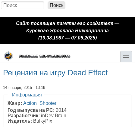
Перейти к основному содержанию
Skip to search
Поиск
Форма поиска
Сайт посвящен памяти его создателя —
Курского Ярослава Викторовича
(19.08.1987 — 07.06.2025)
toggle
Рецензия на игру Dead Effect
14 января, 2015 - 13:19
Скрыть
Информация
Жанр:
Action
Shooter
Год выпуска на PC:
2014
Разработчик:
inDev Brain
Издатель:
BulkyPix