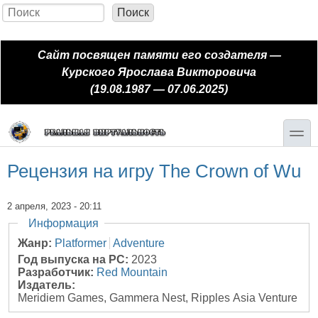
Перейти к основному содержанию
Skip to search
Поиск
Форма поиска
Сайт посвящен памяти его создателя —
Курского Ярослава Викторовича
(19.08.1987 — 07.06.2025)
toggle
Рецензия на игру The Crown of Wu
2 апреля, 2023 - 20:11
Скрыть
Информация
Жанр:
Platformer
Adventure
Год выпуска на PC:
2023
Разработчик:
Red Mountain
Издатель:
Meridiem Games, Gammera Nest, Ripples Asia Venture