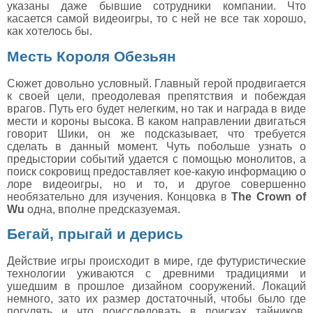
указаны даже бывшие сотрудники компании. Что
касается самой видеоигры, то с ней не все так хорошо,
как хотелось бы.
Месть Короля Обезьян
Сюжет довольно условный. Главный герой продвигается
к своей цели, преодолевая препятствия и побеждая
врагов. Путь его будет нелегким, но так и награда в виде
мести и короны высока. В каком направлении двигаться
говорит Шики, он же подсказывает, что требуется
сделать в данный момент. Чуть побольше узнать о
предыстории событий удается с помощью монолитов, а
поиск сокровищ предоставляет кое-какую информацию о
лоре видеоигры, но и то, и другое совершенно
необязательно для изучения. Концовка в
The Crown of
Wu
одна, вполне предсказуемая.
Бегай, прыгай и дерись
Действие игры происходит в мире, где футуристические
технологии уживаются с древними традициями и
ушедшим в прошлое дизайном сооружений. Локаций
немного, зато их размер достаточный, чтобы было где
погулять и что поисследовать в поисках тайников.