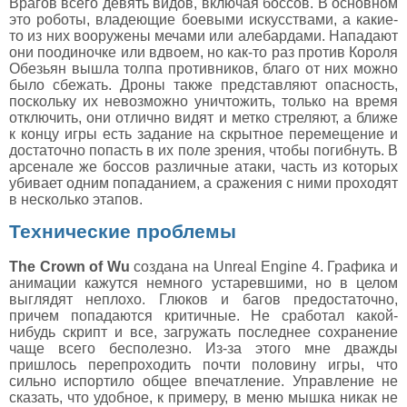
Врагов всего девять видов, включая боссов. В основном
это роботы, владеющие боевыми искусствами, а какие-
то из них вооружены мечами или алебардами. Нападают
они поодиночке или вдвоем, но как-то раз против Короля
Обезьян вышла толпа противников, благо от них можно
было сбежать. Дроны также представляют опасность,
поскольку их невозможно уничтожить, только на время
отключить, они отлично видят и метко стреляют, а ближе
к концу игры есть задание на скрытное перемещение и
достаточно попасть в их поле зрения, чтобы погибнуть. В
арсенале же боссов различные атаки, часть из которых
убивает одним попаданием, а сражения с ними проходят
в несколько этапов.
Технические проблемы
The Crown of Wu
создана на Unreal Engine 4. Графика и
анимации кажутся немного устаревшими, но в целом
выглядят неплохо. Глюков и багов предостаточно,
причем попадаются критичные. Не сработал какой-
нибудь скрипт и все, загружать последнее сохранение
чаще всего бесполезно. Из-за этого мне дважды
пришлось перепроходить почти половину игры, что
сильно испортило общее впечатление. Управление не
сказать, что удобное, к примеру, в меню мышка никак не