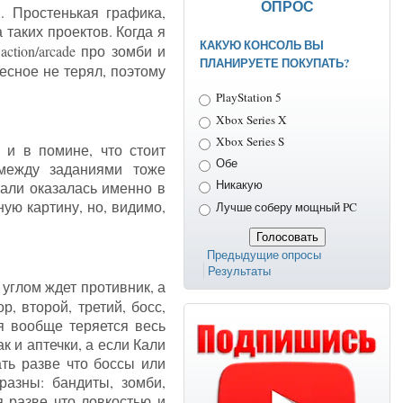
ОПРОС
 Простенькая графика,
таких проектов. Когда я
КАКУЮ КОНСОЛЬ ВЫ
ction/arcade про зомби и
ПЛАНИРУЕТЕ ПОКУПАТЬ?
есное не терял, поэтому
Варианты
PlayStation 5
Xbox Series X
Xbox Series S
 и в помине, что стоит
Обе
между заданиями тоже
Никакую
Кали оказалась именно в
ную картину, но, видимо,
Лучше соберу мощный PC
Предыдущие опросы
Результаты
углом ждет противник, а
, второй, третий, босс,
ия вообще теряется весь
к и аптечки, а если Кали
ать разве что боссы или
разны: бандиты, зомби,
я разве что ловкостью и