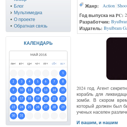
Жанр:
Action
Shoo
Блог
Мультимедиа
Год выпуска на PC:
2
О проекте
Разработчик:
Byulbra
Обратная связь
Издатель:
Byulbram G
КАЛЕНДАРЬ
МАЙ 2016
пн
<
вт
<
ср
<
чт
<
пт
<
сб
<
вс
<
1
2
3
4
5
6
7
8
2024 год. Агент секре
9
10
11
12
13
14
15
корабль для ликвидац
16
17
18
19
20
21
22
зомби. В скором вре
который должен был бы
23
24
25
26
27
28
29
ученых населен разли
30
31
И вашим, и нашим