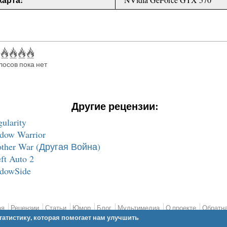
лосов пока нет
Другие рецензии:
ularity
dow Warrior
ther War (Другая Война)
t Auto 2
dowSide
ая
Рецензии
Статьи
Юмор
Блог
Мультимедиа
О проекте
Обратна
татистику, которая помогает нам улучшить
 Copyright 2011-2025
Реальная Виртуальность
All Rights Reserv