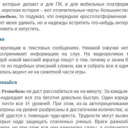
 которые делают и для ПК, и для мобильных платформ.
 короткая история – вот отличительные черты большинства 
rometheus
, то подумал, что очередная кроссплатформенная a
ет меня удивить, но и надежды встретить что-нибудь интер
новить и запустить.
ке
крупицам в текстовых сообщениях. Никакой озвучки нет
воспринимает информацию на слух. На видеороликах 
дой новой миссией вкратце пишут о том, почему и зачем 
-то из подобных описаний сложно, как и собрать все в еди
елать акцент не на сюжетной части игры.
лекайся
t: Prometheus
не даст расслабиться ни на минуту. За каждым 
 надоедает вся эта беготня довольно быстро. Один коридор
 почти все 45 уровней. При этом, из-за автоприцеливан
атроны на уровне разбросаны в достаточном количестве, ка
 ей удастся с помощью чудо-креста. Трудности могут вызв
торых надо защищать спасенных ученых. Враги разнооб
рели, но при этом все они одинаково глупы, а отличаютс