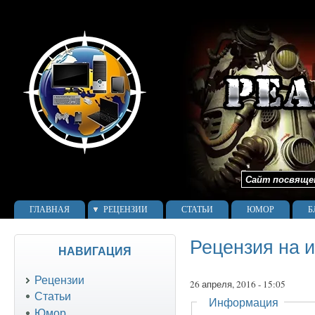
Сайт посвящен 
ГЛАВНАЯ
РЕЦЕНЗИИ
СТАТЬИ
ЮМОР
Б
Рецензия на игр
НАВИГАЦИЯ
Рецензии
26 апреля, 2016 - 15:05
Статьи
Скрыть
Информация
Юмор