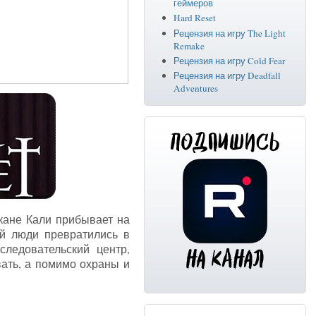
геймеров
Hard Reset
Рецензия на игру The Light
Remake
Рецензия на игру Cold Fear
Рецензия на игру Deadfall
Adventures
икане Кали прибывает на
ой люди превратились в
ледовательский центр,
вать, а помимо охраны и