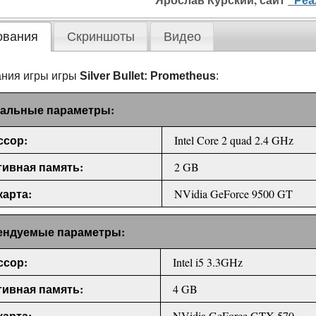
ования
Скриншоты
Видео
ния игры игры
Silver Bullet: Prometheus
:
альные параметры:
ссор:
Intel Core 2 quad 2.4 GHz
ивная память:
2 GB
арта:
NVidia GeForce 9500 GT
ендуемые параметры:
ссор:
Intel i5 3.3GHz
ивная память:
4 GB
арта:
NVidia GeForce GTX 570