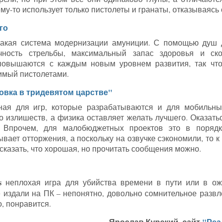
ему-то использует только пистолеты и гранаты, отказываясь
го
икакая система модернизации амуниции. С помощью душ
чность стрельбы, максимальный запас здоровья и ск
 повышаются с каждым новым уровнем развития, так что
симый пистолетами.
Вовка в тридевятом царстве"
ная для игр, которые разрабатываются и для мобильны
о излишеств, а физика оставляет желать лучшего. Оказатьс
о. Впрочем, для малобюджетных проектов это в поряд
ает отторжения, а поскольку на озвучке сэкономили, то к 
сказать, что хорошая, но прочитать сообщения можно.
s
неплохая игра для убийства времени в пути или в о
е издали на ПК – непонятно, довольно сомнительное развл
о, понравится.
Ярослав Курский, сайт
"Реа