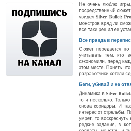
Не очень люблю игры,
посредственный сюжет,
Silver Bullet: P
увидел
монстров вряд ли смож
все-таки решил ее уста
Все правда в перепис
Сюжет передается по 
учитывать тем, кто 
сэкономили, перед каж
этом месте. Понять что
разработчики хотели сд
Беги, убивай и не отв
Silver Bulle
Динамика в
то и несколько. Только
снова коридоры. И так
интерес от стрельбы. П
умрет, то воскреснуть
редкие задания, в ко
солдаты, монстры и ту