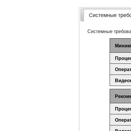
Системные треб
Системные требова
Миним
Проце
Операт
Видеок
Реком
Проце
Операт
Видеок