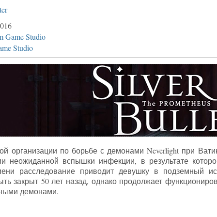
ter
016
m Game Studio
ame Studio
тной организации по борьбе с демонами Neverlight при Ват
ии неожиданной вспышки инфекции, в результате котор
мени расследование приводит девушку в подземный исс
ть закрыт 50 лет назад, однако продолжает функциониро
чными демонами.