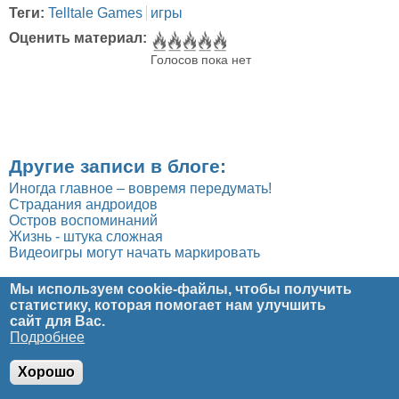
Теги:
Telltale Games
игры
Оценить материал:
Голосов пока нет
Другие записи в блоге:
Иногда главное – вовремя передумать!
Страдания андроидов
Остров воспоминаний
Жизнь - штука сложная
Видеоигры могут начать маркировать
Мы используем cookie-файлы, чтобы получить
Главное меню
Главная
Рецензии
Статьи
Юмор
Блог
Мультимедиа
статистику, которая помогает нам улучшить
О проекте
Обратная связь
сайт
для Вас.
Подробнее
© Copyright 2011-2025
Реальная Виртуальность
All Rights
Reserved.
Хорошо