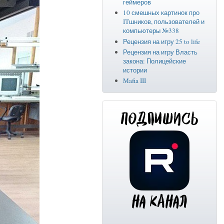
геймеров
10 смешных картинок про
ITшников, пользователей и
компьютеры №338
Рецензия на игру 25 to life
Рецензия на игру Власть
закона: Полицейские
истории
Mafia III