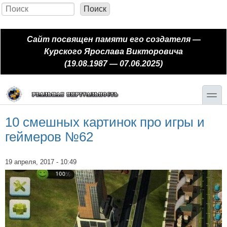
Перейти к основному содержанию
Skip to search
Поиск
Форма поиска
Сайт посвящен памяти его создателя —
Курского Ярослава Викторовича
(19.08.1987 — 07.06.2025)
toggle
10 смешных картинок про игры и
геймеров №62
19 апреля, 2017 - 10:49