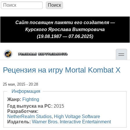
Перейти к основному содержанию
Skip to search
Поиск
Форма поиска
Сайт посвящен памяти его создателя —
Курского Ярослава Викторовича
(19.08.1987 — 07.06.2025)
toggle
Рецензия на игру Mortal Kombat X
25 мая, 2015 - 20:28
Скрыть
Информация
Жанр:
Fighting
Год выпуска на PC:
2015
Разработчик:
NetherRealm Studios
,
High Voltage Software
Издатель:
Warner Bros. Interactive Entertainment