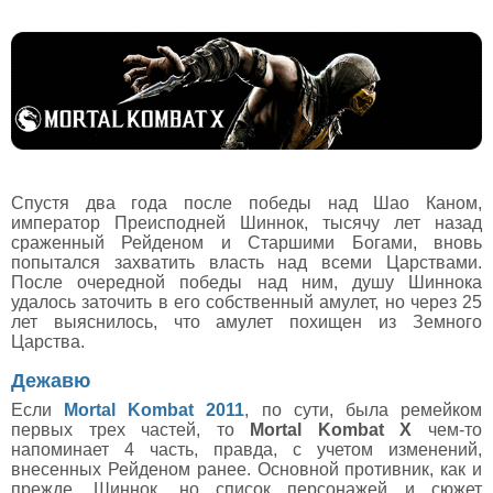
Спустя два года после победы над Шао Каном,
император Преисподней Шиннок, тысячу лет назад
сраженный Рейденом и Старшими Богами, вновь
попытался захватить власть над всеми Царствами.
После очередной победы над ним, душу Шиннока
удалось заточить в его собственный амулет, но через 25
лет выяснилось, что амулет похищен из Земного
Царства.
Дежавю
Если
Mortal Kombat 2011
, по сути, была ремейком
первых трех частей, то
Mortal Kombat X
чем-то
напоминает 4 часть, правда, с учетом изменений,
внесенных Рейденом ранее. Основной противник, как и
прежде, Шиннок, но список персонажей и сюжет