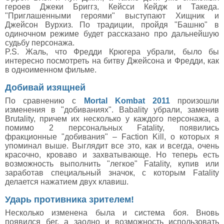
героев Джеки Бриггз, Кейсси Кейдж и Такеда.
"Приглашенными героями" выступают Хищник и
Джейсон Вурхиз. По традиции, пройдя "Башню" в
одиночном режиме будет рассказано про дальнейшую
судьбу персонажа.
P.S. Жаль, что Фредди Крюгера убрали, было бы
интересно посмотреть на битву Джейсона и Фредди, как
в одноименном фильме.
Добивай изящней
По сравнению с
Mortal Kombat 2011
произошли
изменения в "добиваниях". Babality убрали, заменив
Brutality, причем их несколько у каждого персонажа, а
помимо 2 персональных Fatality, появились
фракционные "добивания" – Faction Kill, о которых я
упоминал выше. Выглядит все это, как и всегда, очень
красочно, кроваво и захватывающе. Но теперь есть
возможность выполнить "легкое" Fatality, купив или
заработав специальный значок, с которым Fatality
делается нажатием двух клавиш.
Ударь противника зрителем!
Несколько изменена была и система боя. Вновь
появился бег, а заодно и возможность использовать