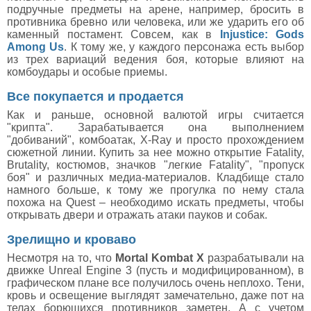
подручные предметы на арене, например, бросить в
противника бревно или человека, или же ударить его об
каменный постамент. Совсем, как в
Injustice: Gods
Among Us
. К тому же, у каждого персонажа есть выбор
из трех вариаций ведения боя, которые влияют на
комбоудары и особые приемы.
Все покупается и продается
Как и раньше, основной валютой игры считается
"крипта". Зарабатывается она выполнением
"добиваний", комбоатак, X-Ray и просто прохождением
сюжетной линии. Купить за нее можно открытие Fatality,
Brutality, костюмов, значков "легкие Fatality", "пропуск
боя" и различных медиа-материалов. Кладбище стало
намного больше, к тому же прогулка по нему стала
похожа на Quest – необходимо искать предметы, чтобы
открывать двери и отражать атаки пауков и собак.
Зрелищно и кроваво
Несмотря на то, что
Mortal Kombat X
разрабатывали на
движке Unreal Engine 3 (пусть и модифицированном), в
графическом плане все получилось очень неплохо. Тени,
кровь и освещение выглядят замечательно, даже пот на
телах борющихся противников заметен. А с учетом