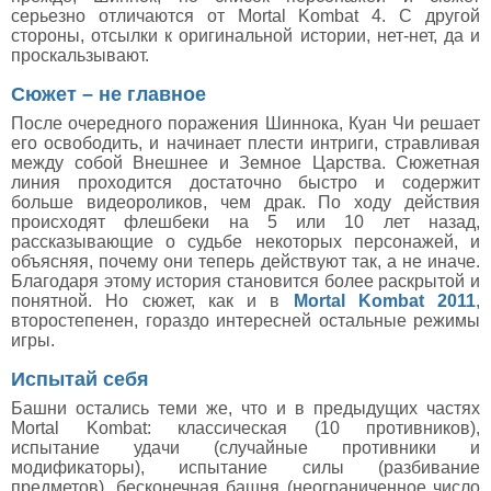
серьезно отличаются от Mortal Kombat 4. С другой
стороны, отсылки к оригинальной истории, нет-нет, да и
проскальзывают.
Сюжет – не главное
После очередного поражения Шиннока, Куан Чи решает
его освободить, и начинает плести интриги, стравливая
между собой Внешнее и Земное Царства. Сюжетная
линия проходится достаточно быстро и содержит
больше видеороликов, чем драк. По ходу действия
происходят флешбеки на 5 или 10 лет назад,
рассказывающие о судьбе некоторых персонажей, и
объясняя, почему они теперь действуют так, а не иначе.
Благодаря этому история становится более раскрытой и
понятной. Но сюжет, как и в
Mortal Kombat 2011
,
второстепенен, гораздо интересней остальные режимы
игры.
Испытай себя
Башни остались теми же, что и в предыдущих частях
Mortal Kombat: классическая (10 противников),
испытание удачи (случайные противники и
модификаторы), испытание силы (разбивание
предметов), бесконечная башня (неограниченное число