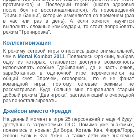
противников) и "Последний герой" (шкала здоровья
после боя не восстанавливается). Из нововведений
"Живые башни", которые изменяются со временем (раз
в час или раз в день). А если хочется научится
выполнять сложные комбоудары, то стоит попробовать
режим "Тренировка".
Коллективизация
К режиму сетевой игры отнеслись даже внимательней,
чем в
Mortal Kombat 2011
. Появились Фракции, выбрав
одну из которых, становится доступна возможность
использовать особые "добивания", да и часть очков,
заработанных в одиночной игре перечисляется на
общий счет. Впрочем, оговорюсь, что я не фанат
командной игры, поэтому сетевые режимы не
рассматривал. Куда больше мне понравился старый
добрый режим "Два игрока", заставляющий в очередной
раз поностальгировать.
Джейсон вместо Фредди
На данный момент в игре 25 персонажей и еще 4 будут
доступны в загружаемых DLC. Помимо уже знакомых,
появились и новые: Ди’Вора, Коталь Кан, Ферра/Торр,
Эррон Блэк и Кун Джин, а также дети уже знакомых