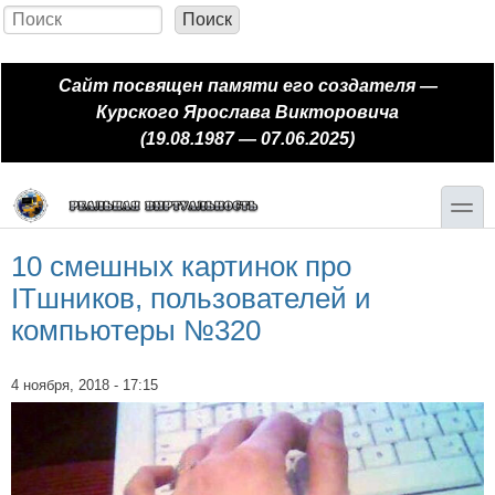
Перейти к основному содержанию
Skip to search
Поиск
Форма поиска
Сайт посвящен памяти его создателя —
Курского Ярослава Викторовича
(19.08.1987 — 07.06.2025)
toggle
10 смешных картинок про
ITшников, пользователей и
компьютеры №320
4 ноября, 2018 - 17:15