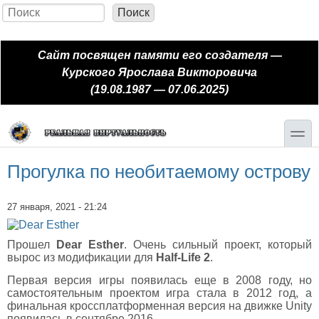
Перейти к основному содержанию
Skip to search
Поиск
Форма поиска
Сайт посвящен памяти его создателя —
Курского Ярослава Викторовича
(19.08.1987 — 07.06.2025)
toggle
Прогулка по необитаемому острову
27 января, 2021 - 21:24
Прошел
Dear Esther
. Очень сильный проект, который
вырос из модификации для
Half-Life 2
.
Первая версия игры появилась еще в 2008 году, но
самостоятельным проектом игра стала в 2012 год, а
финальная кроссплатформенная версия на движке Unity
появилась в сентябре 2016.