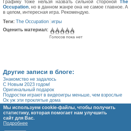
Графику тоже нельзя назвать сильной стороной
The
Occupation
, но в данном жанре она не самое главное. А
в целом, интересная игра. Рекомендую.
Теги:
The Occupation
игры
Оценить материал:
Голосов пока нет
Другие записи в блоге:
Знакомство не задалось
C Новым 2023 годом!
Оригинальный подарок
Подростки играют в видеоигры меньше, чем взрослые
Ох уж эти проклятые дома
Мы используем cookie-файлы, чтобы получить
статистику, которая помогает нам улучшить
Главное меню
Главная
Рецензии
Статьи
Юмор
Блог
Мультимедиа
сайт
для Вас.
О проекте
Обратная связь
Подробнее
© Copyright 2011-2025
Реальная Виртуальность
All Rights