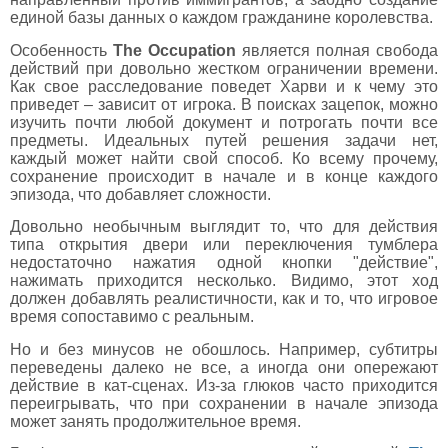
единой базы данных о каждом гражданине королевства.
Особенность
The Occupation
является полная свобода
действий при довольно жестком ограничении времени.
Как свое расследование поведет Харви и к чему это
приведет – зависит от игрока. В поисках зацепок, можно
изучить почти любой документ и потрогать почти все
предметы. Идеальных путей решения задачи нет,
каждый может найти свой способ. Ко всему прочему,
сохранение происходит в начале и в конце каждого
эпизода, что добавляет сложности.
Довольно необычным выглядит то, что для действия
типа открытия двери или переключения тумблера
недостаточно нажатия одной кнопки "действие",
нажимать приходится несколько. Видимо, этот ход
должен добавлять реалистичности, как и то, что игровое
время сопоставимо с реальным.
Но и без минусов не обошлось. Например, субтитры
переведены далеко не все, а иногда они опережают
действие в кат-сценах. Из-за глюков часто приходится
переигрывать, что при сохранении в начале эпизода
может занять продолжительное время.