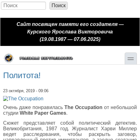
Перейти к основному содержанию
Skip to search
Поиск
Форма поиска
Сайт посвящен памяти его создателя —
Курского Ярослава Викторовича
(19.08.1987 — 07.06.2025)
toggle
Политота!
23 октября, 2019 - 09:06
Очень даже понравилась
The Occupation
от небольшой
студии
White Paper Games
.
Сюжет представляет собой политический детектив.
Великобритания, 1987 год. Журналист Харви Миллер
ведет расследования, чтобы раскрыть заговор,
направленный против иммигрантов, а заодно создание