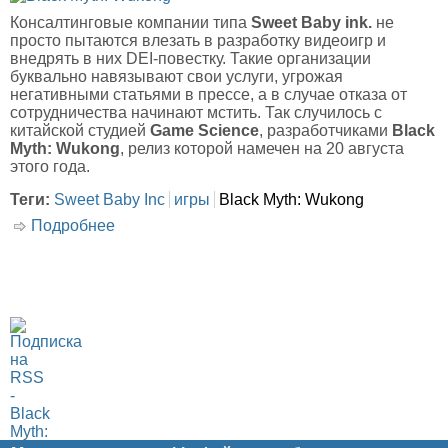
Консалтинговые компании типа
Sweet Baby ink.
не
просто пытаются влезать в разработку видеоигр и
внедрять в них DEI-повестку. Такие организации
буквально навязывают свои услуги, угрожая
негативными статьями в прессе, а в случае отказа от
сотрудничества начинают мстить. Так случилось с
китайской студией
Game Science
, разработчиками
Black
Myth: Wukong
, релиз которой намечен на 20 августа
этого года.
Теги:
Sweet Baby Inc
игры
Black Myth: Wukong
Подробнее
о Как "разносчики повесточки" шантажируют
и мстят разработчикам