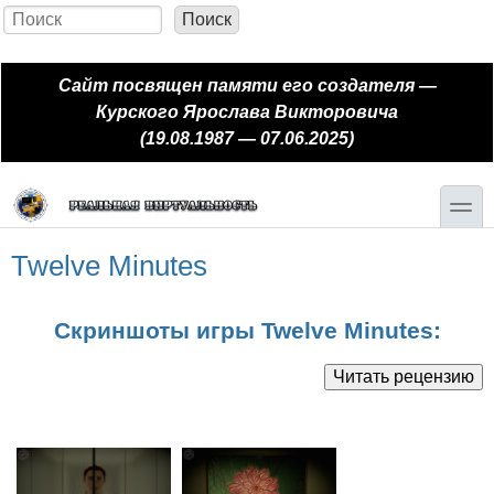
Перейти к основному содержанию
Skip to search
Поиск
Форма поиска
Сайт посвящен памяти его создателя —
Курского Ярослава Викторовича
(19.08.1987 — 07.06.2025)
toggle
Twelve Minutes
Скриншоты игры Twelve Minutes: