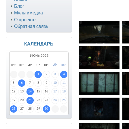
Блог
Мультимедиа
О проекте
Обратная связь
КАЛЕНДАРЬ
ИЮНЬ 2023
пн
<
вт
<
ср
<
чт
<
пт
<
сб
<
вс
<
1
2
3
4
5
6
7
8
9
10
11
12
13
14
15
16
17
18
19
20
21
22
23
24
25
26
27
28
29
30