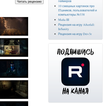
геймеров
10 смешных картинок про
ITшников, пользователей и
компьютеры №338
Mafia III
Рецензия на игру Afterfall:
InSanity
Рецензия на игру Driv3r