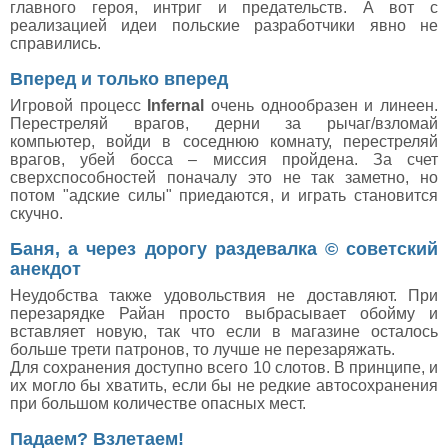
главного героя, интриг и предательств. А вот с
реализацией идеи польские разработчики явно не
справились.
Вперед и только вперед
Игровой процесс
Infernal
очень однообразен и линеен.
Перестреляй врагов, дерни за рычаг/взломай
компьютер, войди в соседнюю комнату, перестреляй
врагов, убей босса – миссия пройдена. За счет
сверхспособностей поначалу это не так заметно, но
потом "адские силы" приедаются, и играть становится
скучно.
Баня, а через дорогу раздевалка © советский
анекдот
Неудобства также удовольствия не доставляют. При
перезарядке Райан просто выбрасывает обойму и
вставляет новую, так что если в магазине осталось
больше трети патронов, то лучше не перезаряжать.
Для сохранения доступно всего 10 слотов. В принципе, и
их могло бы хватить, если бы не редкие автосохранения
при большом количестве опасных мест.
Падаем? Взлетаем!