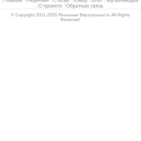
Главное меню
Главная
Рецензии
Статьи
Юмор
Блог
Мультимедиа
О проекте
Обратная связь
© Copyright 2011-2025
Реальная Виртуальность
All Rights
Reserved.