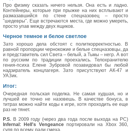
Про физику сказать ничего нельзя. Она есть и ладно.
Контейнеры, которые при прыжке на них всплывают и
размазавшийся по стене спецназовец – просто
"шедевры". Еще встречаются места, где можно умереть,
просто упав между двух ящиков.
Черное темное и белое светлое
Зато хорошо дела обстоят с политкорректностью. В
равной пропорции чернокожие и белые спецназовцы, да
и представитель сил Света – белый, а Тьмы – негр. А вот
по русским по традиции проехались. Телохранителю
гения-психа Елене Зубровой позавидовал бы любой
надзиратель концлагеря. Зато присутствуют АК-47 и
УАЗик.
Итог:
Очередная польская поделка. Не самая худшая, но и
лучшей ее точно не назовешь. В качестве бонуса, в
титрах можно найти коды к игре, хотя проходить ее еще
раз не тянет.
P.S.
В 2009 году (через два года после выхода на PC)
Infernal: Hell's Vengeance
портировали на Xbox 360,
судя по всему, ради смеха.