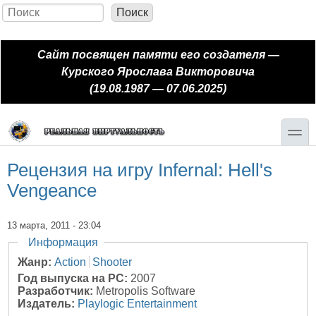
Перейти к основному содержанию
Skip to search
Поиск
Форма поиска
Сайт посвящен памяти его создателя —
Курского Ярослава Викторовича
(19.08.1987 — 07.06.2025)
toggle
Рецензия на игру Infernal: Hell's
Vengeance
13 марта, 2011 - 23:04
Скрыть
Информация
Жанр:
Action
Shooter
Год выпуска на PC:
2007
Разработчик:
Metropolis Software
Издатель:
Playlogic Entertainment