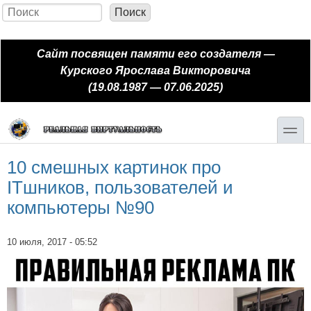
Перейти к основному содержанию
Skip to search
Поиск
Форма поиска
Сайт посвящен памяти его создателя —
Курского Ярослава Викторовича
(19.08.1987 — 07.06.2025)
toggle
10 смешных картинок про
ITшников, пользователей и
компьютеры №90
10 июля, 2017 - 05:52