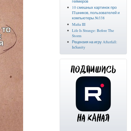
геймеров
10 смешных картинок про
ITшников, пользователей и
компьютеры №338
Mafia III
Life Is Strange: Before The
Storm
Рецензия на игру Afterfall:
InSanity