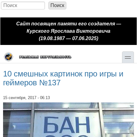
Перейти к основному содержанию
Skip to search
Поиск
Форма поиска
Сайт посвящен памяти его создателя —
Курского Ярослава Викторовича
(19.08.1987 — 07.06.2025)
toggle
10 смешных картинок про игры и
геймеров №137
15 сентября, 2017 - 06:13