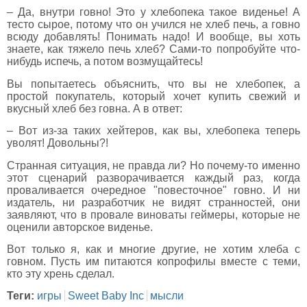
– Да, внутри говно! Это у хлебопека такое виденье! А
тесто сырое, потому что он учился не хлеб печь, а говно
всюду добавлять! Понимать надо! И вообще, вы хоть
знаете, как тяжело печь хлеб? Сами-то попробуйте что-
нибудь испечь, а потом возмущайтесь!
Вы попытаетесь объяснить, что вы не хлебопек, а
простой покупатель, который хочет купить свежий и
вкусный хлеб без говна. А в ответ:
– Вот из-за таких хейтеров, как вы, хлебопека теперь
уволят! Довольны?!
Странная ситуация, не правда ли? Но почему-то именно
этот сценарий разворачивается каждый раз, когда
проваливается очередное "повесточное" говно. И ни
издатель, ни разработчик не видят странностей, они
заявляют, что в провале виноваты геймеры, которые не
оценили авторское виденье.
Вот только я, как и многие другие, не хотим хлеба с
говном. Пусть им питаются копрофилы вместе с теми,
кто эту хрень сделал.
Теги:
игры
Sweet Baby Inc
мысли