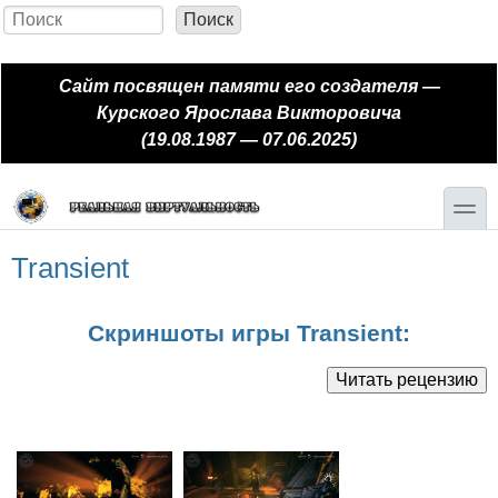
Перейти к основному содержанию
Skip to search
Поиск
Форма поиска
Сайт посвящен памяти его создателя —
Курского Ярослава Викторовича
(19.08.1987 — 07.06.2025)
toggle
Transient
Скриншоты игры Transient: