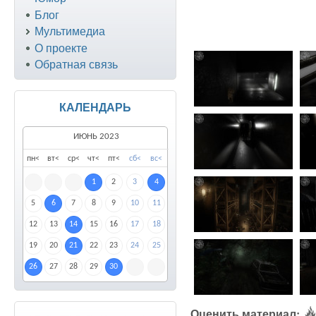
Блог
Мультимедиа
О проекте
Обратная связь
КАЛЕНДАРЬ
ИЮНЬ 2023
пн
<
вт
<
ср
<
чт
<
пт
<
сб
<
вс
<
1
2
3
4
5
6
7
8
9
10
11
12
13
14
15
16
17
18
19
20
21
22
23
24
25
26
27
28
29
30
Оценить материал: