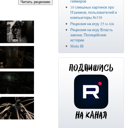
геймеров
10 смешных картинок про
ITшников, пользователей и
компьютеры №338
Рецензия на игру 25 to life
Рецензия на игру Власть
закона: Полицейские
истории
Mafia III