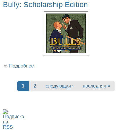
Bully: Scholarship Edition
Подробнее
о Bully: Scholarship Edition
Страницы
1
2
следующая ›
последняя »