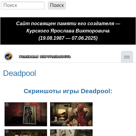
Перейти к основному содержанию
Skip to search
Поиск
Форма поиска
Сайт посвящен памяти его создателя —
Курского Ярослава Викторовича
(19.08.1987 — 07.06.2025)
toggle
Deadpool
Скриншоты игры Deadpool: