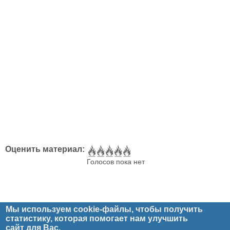
Оценить материал:
Голосов пока нет
Мы используем cookie-файлы, чтобы получить
статистику, которая помогает нам улучшить
Главное меню
Главная
Рецензии
Статьи
Юмор
Блог
Мультимедиа
сайт
для Вас.