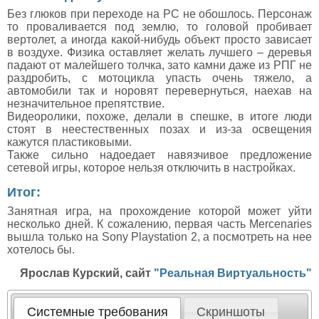
Без глюков при переходе на PC не обошлось. Персонаж
то проваливается под землю, то головой пробивает
вертолет, а иногда какой-нибудь объект просто зависает
в воздухе. Физика оставляет желать лучшего – деревья
падают от малейшего толчка, зато камни даже из РПГ не
раздробить, с мотоцикла упасть очень тяжело, а
автомобили так и норовят перевернуться, наехав на
незначительное препятствие.
Видеоролики, похоже, делали в спешке, в итоге люди
стоят в неестественных позах и из-за освещения
кажутся пластиковыми.
Также сильно надоедает навязчивое предложение
сетевой игры, которое нельзя отключить в настройках.
Итог:
Занятная игра, на прохождение которой может уйти
несколько дней. К сожалению, первая часть Mercenaries
вышла только на Sony Playstation 2, а посмотреть на нее
хотелось бы.
Ярослав Курский, сайт
"Реальная Виртуальность"
Системные требования
Скриншоты