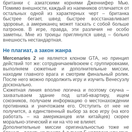
британки с азиатскими корнями Дженнифер Мью.
Помимо внешности, каждый из наемников отличается от
остальных одной из характерных черт – британка
быстрее бегает, швед быстрее восстанавливает
здоровье, а американец может таскать с собой больше
патронов. В игре, правда, эти различия не особо
заметны. Мне из троицы приглянулся швед – больно
внешность нестандартная.
Не плагиат, а закон жанра
Mercenaries 2
не является клоном GTA, но принцип
действий тот же: сотрудничаем/воюем с группировками,
выполняем сюжетные и дополнительные миссии,
находим главного врага и смотрим финальный ролик.
После него можно продолжить игру и изучить Венесуэлу
досконально.
Сюжетная линия вполне логична и поэтому скучна –
захватываем здание под штаб-квартиру, ищем
союзников, получаем информацию о местонахождении
противника и уничтожаем его. Отступить от нее не
получится, а единственный выбор за всю игру (на кого
работать – на американцев или китайцев) скорее
морально-этический и ни на что не влияет.
Дополнительные миссии оригинальностью тоже не