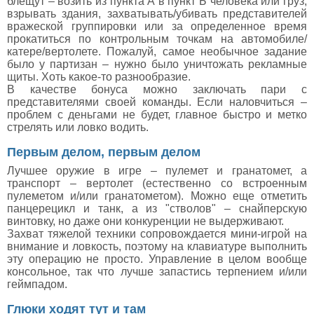
блещут – возить из пункта А в пункт Б человека или груз,
взрывать здания, захватывать/убивать представителей
вражеской группировки или за определенное время
прокатиться по контрольным точкам на автомобиле/
катере/вертолете. Пожалуй, самое необычное задание
было у партизан – нужно было уничтожать рекламные
щиты. Хоть какое-то разнообразие.
В качестве бонуса можно заключать пари с
представителями своей команды. Если наловчиться –
проблем с деньгами не будет, главное быстро и метко
стрелять или ловко водить.
Первым делом, первым делом
Лучшее оружие в игре – пулемет и гранатомет, а
транспорт – вертолет (естественно со встроенным
пулеметом и/или гранатометом). Можно еще отметить
панцерецикл и танк, а из "стволов" – снайперскую
винтовку, но даже они конкуренции не выдерживают.
Захват тяжелой техники сопровождается мини-игрой на
внимание и ловкость, поэтому на клавиатуре выполнить
эту операцию не просто. Управление в целом вообще
консольное, так что лучше запастись терпением и/или
геймпадом.
Глюки ходят тут и там