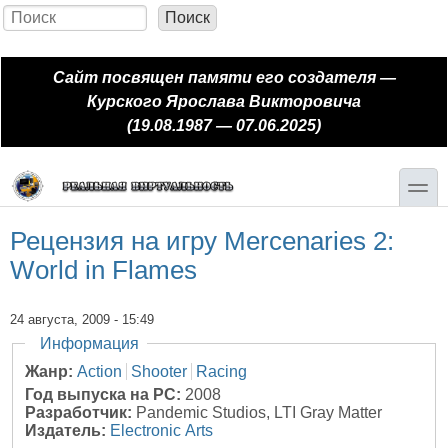
Перейти к основному содержанию
Skip to search
Поиск
Форма поиска
Сайт посвящен памяти его создателя —
Курского Ярослава Викторовича
(19.08.1987 — 07.06.2025)
toggle
Рецензия на игру Mercenaries 2:
World in Flames
24 августа, 2009 - 15:49
Скрыть
Информация
Жанр:
Action
Shooter
Racing
Год выпуска на PC:
2008
Разработчик:
Pandemic Studios, LTI Gray Matter
Издатель:
Electronic Arts