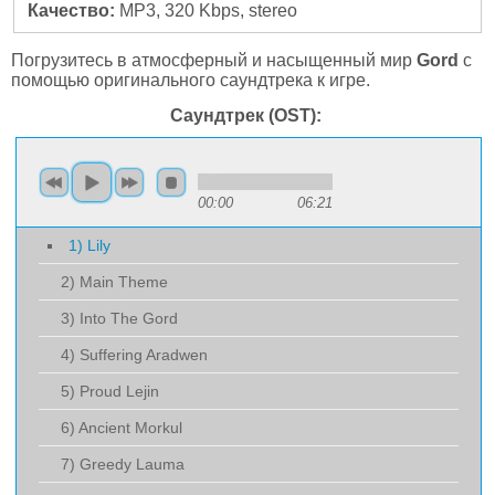
Качество:
MP3, 320 Kbps, stereo
Погрузитесь в атмосферный и насыщенный мир
Gord
с
помощью оригинального саундтрека к игре.
Саундтрек (OST):
00:00
06:21
1) Lily
2) Main Theme
3) Into The Gord
4) Suffering Aradwen
5) Proud Lejin
6) Ancient Morkul
7) Greedy Lauma