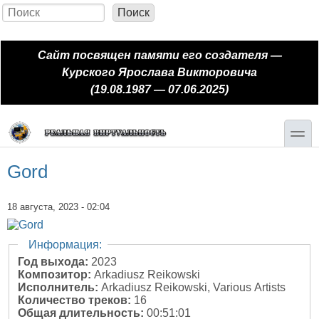
Перейти к основному содержанию
Skip to search
Поиск
Форма поиска
Сайт посвящен памяти его создателя —
Курского Ярослава Викторовича
(19.08.1987 — 07.06.2025)
toggle
Gord
18 августа, 2023 - 02:04
Скрыть
Информация:
Год выхода:
2023
Композитор:
Arkadiusz Reikowski
Исполнитель:
Arkadiusz Reikowski, Various Artists
Количество треков:
16
Общая длительность:
00:51:01