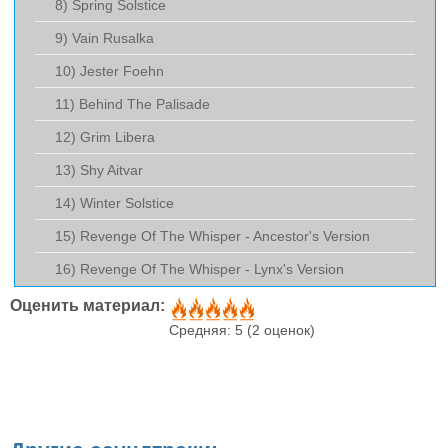
8) Spring Solstice
9) Vain Rusalka
10) Jester Foehn
11) Behind The Palisade
12) Grim Libera
13) Shy Aitvar
14) Winter Solstice
15) Revenge Of The Whisper - Ancestor's Version
16) Revenge Of The Whisper - Lynx's Version
Оценить материал:
Средняя:
5
(
2
оценок)