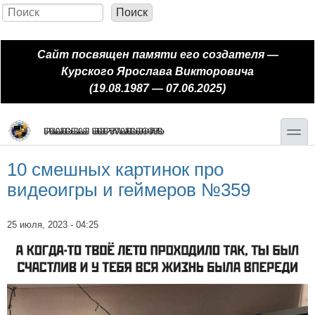
Перейти к основному содержанию
Skip to search
Поиск
Форма поиска
Сайт посвящен памяти его создателя —
Курского Ярослава Викторовича
(19.08.1987 — 07.06.2025)
toggle
10 смешных картинок про
видеоигры и геймеров №359
25 июля, 2023 - 04:25