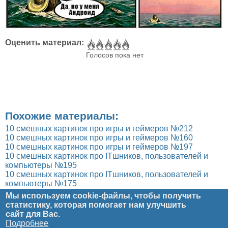
Оценить материал:
Голосов пока нет
Похожие материалы:
10 смешных картинок про игры и геймеров №212
10 смешных картинок про игры и геймеров №160
10 смешных картинок про игры и геймеров №197
10 смешных картинок про ITшников, пользователей и
компьютеры №195
10 смешных картинок про ITшников, пользователей и
компьютеры №175
Мы используем cookie-файлы, чтобы получить
статистику, которая помогает нам улучшить
Главное меню
Главная
Рецензии
Статьи
Юмор
Блог
Мультимедиа
сайт
для Вас.
О проекте
Обратная связь
Подробнее