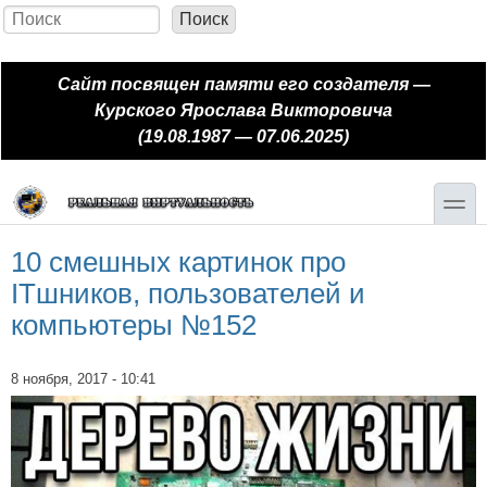
Перейти к основному содержанию
Skip to search
Поиск
Форма поиска
Сайт посвящен памяти его создателя —
Курского Ярослава Викторовича
(19.08.1987 — 07.06.2025)
toggle
10 смешных картинок про
ITшников, пользователей и
компьютеры №152
8 ноября, 2017 - 10:41