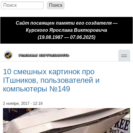
Перейти к основному содержанию
Skip to search
Поиск
Форма поиска
Сайт посвящен памяти его создателя —
Курского Ярослава Викторовича
(19.08.1987 — 07.06.2025)
toggle
10 смешных картинок про
ITшников, пользователей и
компьютеры №149
2 ноября, 2017 - 12:19