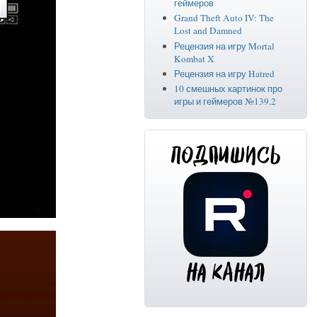
геймеров
Grand Theft Auto IV: The
Lost and Damned
Рецензия на игру Mortal
Kombat X
Рецензия на игру Hatred
10 смешных картинок про
игры и геймеров №139.2