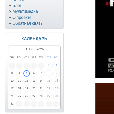
Блог
Мультимедиа
О проекте
Обратная связь
КАЛЕНДАРЬ
АВГУСТ 2026
пн
<
вт
<
ср
<
чт
<
пт
<
сб
<
вс
<
1
2
3
4
6
7
8
9
5
10
11
12
13
14
15
16
17
18
19
20
21
22
23
24
25
26
27
28
29
30
31