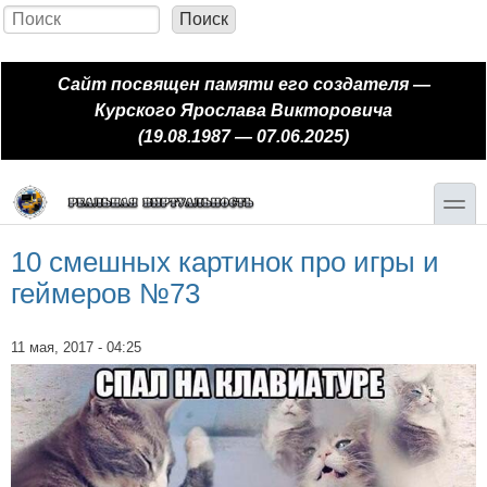
Перейти к основному содержанию
Skip to search
Поиск
Форма поиска
Сайт посвящен памяти его создателя —
Курского Ярослава Викторовича
(19.08.1987 — 07.06.2025)
toggle
10 смешных картинок про игры и
геймеров №73
11 мая, 2017 - 04:25