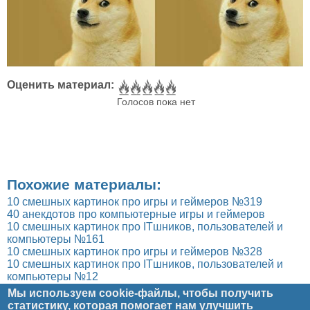
Оценить материал:
Голосов пока нет
Похожие материалы:
10 смешных картинок про игры и геймеров №319
40 анекдотов про компьютерные игры и геймеров
10 смешных картинок про ITшников, пользователей и
компьютеры №161
10 смешных картинок про игры и геймеров №328
10 смешных картинок про ITшников, пользователей и
компьютеры №12
Мы используем cookie-файлы, чтобы получить
статистику, которая помогает нам улучшить
Главное меню
Главная
Рецензии
Статьи
Юмор
Блог
Мультимедиа