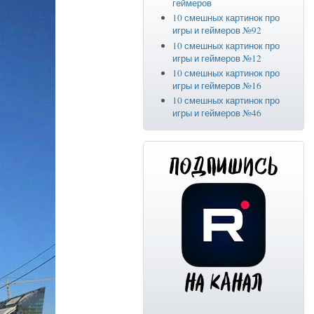
геймеров
10 смешных картинок про
игры и геймеров №92
10 смешных картинок про
игры и геймеров №12
10 смешных картинок про
игры и геймеров №16
10 смешных картинок про
игры и геймеров №46