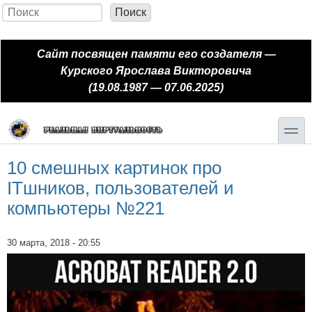
Перейти к основному содержанию
Skip to search
Поиск
Форма поиска
Сайт посвящен памяти его создателя —
Курского Ярослава Викторовича
(19.08.1987 — 07.06.2025)
toggle
10 смешных картинок про
ITшников, пользователей и
компьютеры №221
30 марта, 2018 - 20:55