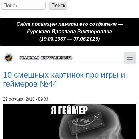
Перейти к основному содержанию
Skip to search
Поиск
Форма поиска
Сайт посвящен памяти его создателя —
Курского Ярослава Викторовича
(19.08.1987 — 07.06.2025)
toggle
10 смешных картинок про игры и
геймеров №44
29 октября, 2016 - 09:33